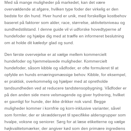
Med så mange muligheder på markedet, kan det være
overvældende at afgøre, hvilken type foder der virkelig er den
bedste for din hund. Hver hund er unik, med forskellige kostbehov
baseret på faktorer som alder, race, størrelse, aktivitetsniveau og
sundhedstilstand. I denne guide vil vi udforske hovedtyperne af
hundefoder og hjælpe dig med at træffe en informeret beslutning
om at holde dit kæledyr glad og sund.
Den første overvejelse er at vælge mellem kommercielt
hundefoder og hjemmelavede muligheder. Kommercielt
hundefoder, såsom kibble og vådfoder, er ofte formuleret til at
opfylde en hunds ernæringsmæssige behov. Kibble, for eksempel,
er praktisk, overkommelig og hjælper med at opretholde
tandsundheden ved at reducere tandstensopbygning. Vådfoder er
på den anden side mere velsmagende og giver hydrering, hvilket
er gavnligt for hunde, der ikke drikker nok vand. Begge
muligheder kommer i kornfrie og korn-inklusive varianter, såvel
som formler, der er skræddersyet til specifikke aldersgrupper som
hvalpe, voksne og seniorer. Sørg for at læse etiketterne og vælge
højkvalitetsmærker, der angiver kød som den primære ingrediens