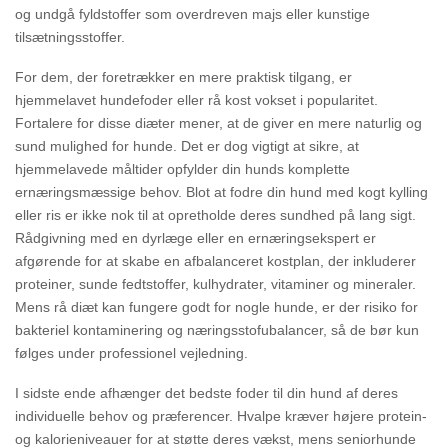
og undgå fyldstoffer som overdreven majs eller kunstige
tilsætningsstoffer.
For dem, der foretrækker en mere praktisk tilgang, er
hjemmelavet hundefoder eller rå kost vokset i popularitet.
Fortalere for disse diæter mener, at de giver en mere naturlig og
sund mulighed for hunde. Det er dog vigtigt at sikre, at
hjemmelavede måltider opfylder din hunds komplette
ernæringsmæssige behov. Blot at fodre din hund med kogt kylling
eller ris er ikke nok til at opretholde deres sundhed på lang sigt.
Rådgivning med en dyrlæge eller en ernæringsekspert er
afgørende for at skabe en afbalanceret kostplan, der inkluderer
proteiner, sunde fedtstoffer, kulhydrater, vitaminer og mineraler.
Mens rå diæt kan fungere godt for nogle hunde, er der risiko for
bakteriel kontaminering og næringsstofubalancer, så de bør kun
følges under professionel vejledning.
I sidste ende afhænger det bedste foder til din hund af deres
individuelle behov og præferencer. Hvalpe kræver højere protein-
og kalorieniveauer for at støtte deres vækst, mens seniorhunde