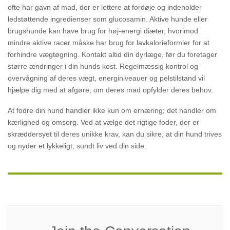
ofte har gavn af mad, der er lettere at fordøje og indeholder
ledstøttende ingredienser som glucosamin. Aktive hunde eller
brugshunde kan have brug for høj-energi diæter, hvorimod
mindre aktive racer måske har brug for lavkalorieformler for at
forhindre vægtøgning. Kontakt altid din dyrlæge, før du foretager
større ændringer i din hunds kost. Regelmæssig kontrol og
overvågning af deres vægt, energiniveauer og pelstilstand vil
hjælpe dig med at afgøre, om deres mad opfylder deres behov.
At fodre din hund handler ikke kun om ernæring; det handler om
kærlighed og omsorg. Ved at vælge det rigtige foder, der er
skræddersyet til deres unikke krav, kan du sikre, at din hund trives
og nyder et lykkeligt, sundt liv ved din side.