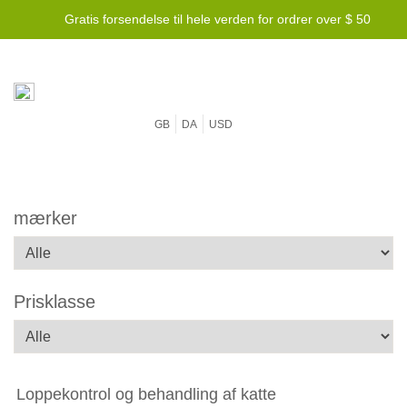
Gratis forsendelse til hele verden for ordrer over $ 50
Laveste prisgaranti -
Vi slår enhver pris!
GB
DA
USD
mærker
Prisklasse
Loppekontrol og behandling af katte