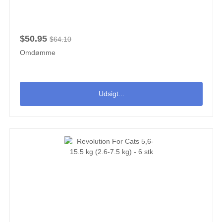
$50.95
$64.10
Omdømme
Udsigt...