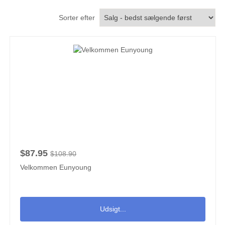
Sorter efter
$87.95
$108.90
Velkommen Eunyoung
Udsigt...