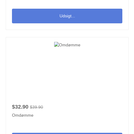
Udsigt...
$32.90
$39.90
Omdømme