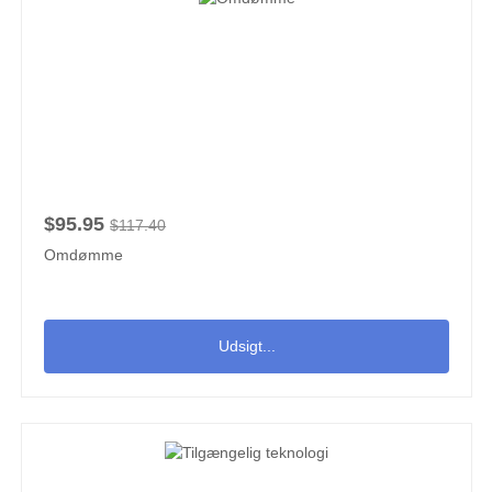
$95.95
$117.40
Omdømme
Udsigt...