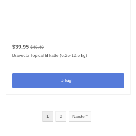
$39.95
$48.40
Bravecto Topical til katte (6.25-12.5 kg)
Udsigt...
1
2
Næste""