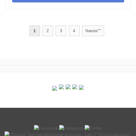
1
2
3
4
Næste""