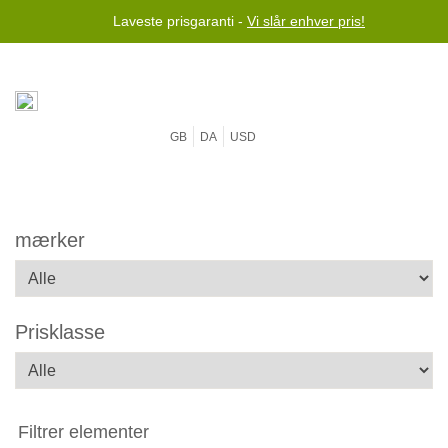
Laveste prisgaranti -
Vi slår enhver pris!
GB
DA
USD
mærker
Prisklasse