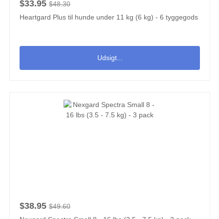
$33.95
$48.30
Heartgard Plus til hunde under 11 kg (6 kg) - 6 tyggegods
Udsigt...
$38.95
$49.60