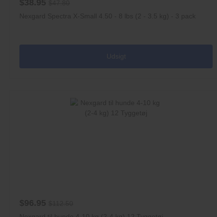
$38.95
$47.80
Nexgard Spectra X-Small 4.50 - 8 lbs (2 - 3.5 kg) - 3 pack
Udsigt
$96.95
$112.50
Nexgard til hunde 4-10 kg (2-4 kg) 12 Tyggetøj