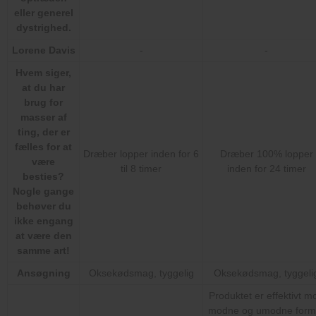
eller generel
dystrighed.
Lorene Davis
-
-
Hvem siger,
at du har
brug for
masser af
ting, der er
fælles for at
Dræber lopper inden for 6
Dræber 100% lopper
være
til 8 timer
inden for 24 timer
besties?
Nogle gange
behøver du
ikke engang
at være den
samme art!
Ansøgning
Oksekødsmag, tyggelig
Oksekødsmag, tyggeli
Produktet er effektivt m
modne og umodne form