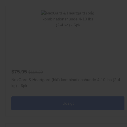
$75.95
$110.20
NexGard & Heartgard (blå) kombinationshunde 4-10 lbs (2-4
kg) - 6pk
Udsigt