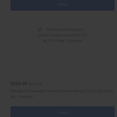
Udsigt
$105.95
$143.40
NexGard & Heartgard (brun) kombihunde på 25-121 kg (6 til 6
kg) - 6 pakker
Udsigt