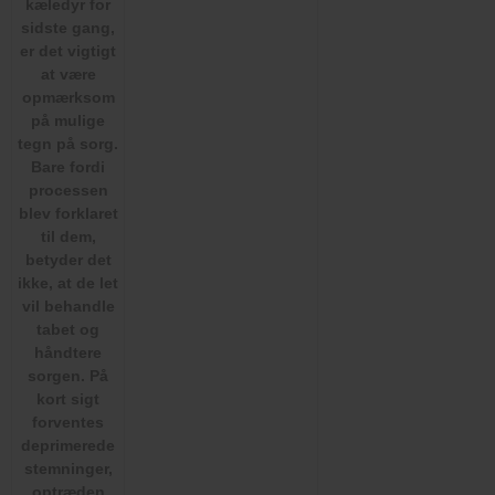
kæledyr for
sidste gang,
er det vigtigt
at være
opmærksom
på mulige
tegn på sorg.
Bare fordi
processen
blev forklaret
til dem,
betyder det
ikke, at de let
vil behandle
tabet og
håndtere
sorgen. På
kort sigt
forventes
deprimerede
stemninger,
optræden