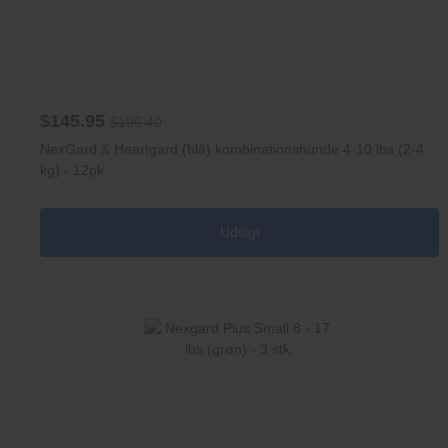
$145.95
$195.40
NexGard & Heartgard (blå) kombinationshunde 4-10 lbs (2-4
kg) - 12pk
Udsigt