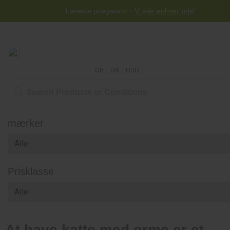
Gratis forsendelse til hele verden for ordrer over $ 50
Laveste prisgaranti -
Vi slår enhver pris!
GB
DA
USD
mærker
Prisklasse