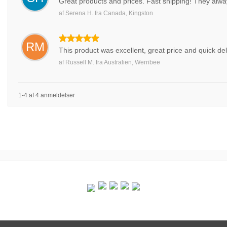
Great products and prices. Fast shipping! They alwa
af
Serena H.
fra
Canada, Kingston
RM
This product was excellent, great price and quick del
af
Russell M.
fra
Australien, Werribee
1-4 af 4 anmeldelser