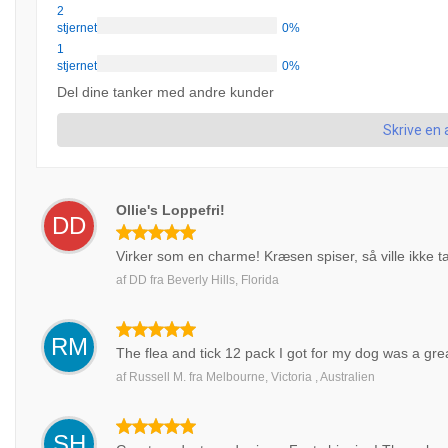
2
stjernet
0%
1
stjernet
0%
Del dine tanker med andre kunder
Skrive en
Ollie's Loppefri!
DD
Virker som en charme! Kræsen spiser, så ville ikke t
af
DD
fra
Beverly Hills, Florida
RM
The flea and tick 12 pack I got for my dog was a gre
af
Russell M.
fra
Melbourne, Victoria , Australien
SH