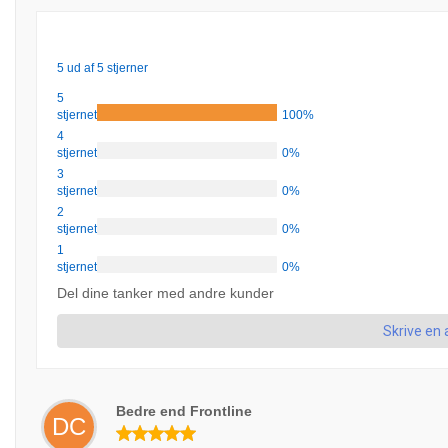
5 ud af 5 stjerner
5
stjernet
100%
4
stjernet
0%
3
stjernet
0%
2
stjernet
0%
1
stjernet
0%
Del dine tanker med andre kunder
Skrive en
Bedre end Frontline
DC