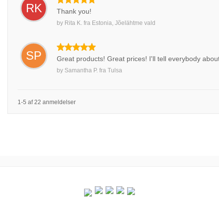
RK
Thank you!
by
Rita K.
fra
Estonia, Jõelähtme vald
SP
Great products! Great prices! I'll tell everybody abo
by
Samantha P.
fra
Tulsa
1-5 af 22 anmeldelser