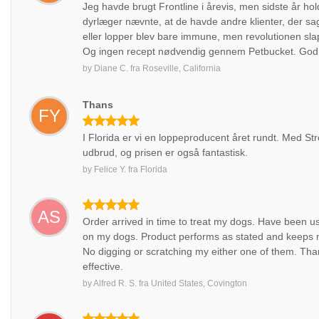
Jeg havde brugt Frontline i årevis, men sidste år ho
dyrlæger nævnte, at de havde andre klienter, der s
eller lopper blev bare immune, men revolutionen sl
Og ingen recept nødvendig gennem Petbucket. God
by
Diane C.
fra
Roseville, California
Thans
FY
I Florida er vi en loppeproducent året rundt. Med Str
udbrud, og prisen er også fantastisk.
by
Felice Y.
fra
Florida
AS
Order arrived in time to treat my dogs. Have been usi
on my dogs. Product performs as stated and keeps 
No digging or scratching my either one of them. Than
effective.
by
Alfred R. S.
fra
United States, Covington