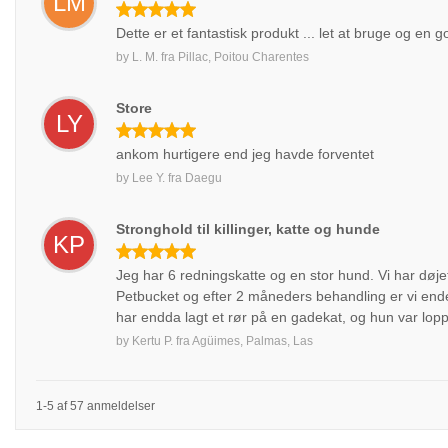
LM
Dette er et fantastisk produkt ... let at bruge og en
by
L. M.
fra
Pillac, Poitou Charentes
Store
LY
ankom hurtigere end jeg havde forventet
by
Lee Y.
fra
Daegu
Stronghold til killinger, katte og hunde
KP
Jeg har 6 redningskatte og en stor hund. Vi har døje
Petbucket og efter 2 måneders behandling er vi endel
har endda lagt et rør på en gadekat, og hun var loppe
by
Kertu P.
fra
Agüimes, Palmas, Las
1-5 af 57 anmeldelser