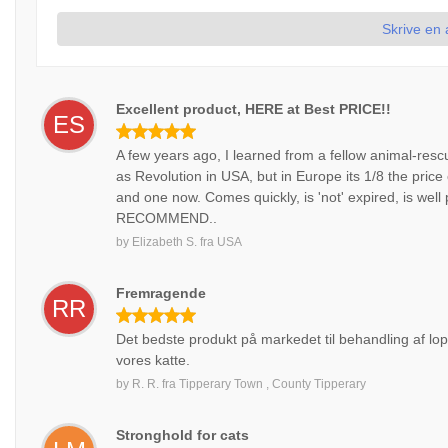
Skrive en
Excellent product, HERE at Best PRICE!!
ES
A few years ago, I learned from a fellow animal-resc
as Revolution in USA, but in Europe its 1/8 the price
and one now. Comes quickly, is 'not' expired, is we
RECOMMEND..
by
Elizabeth S.
fra
USA
Fremragende
RR
Det bedste produkt på markedet til behandling af lopp
vores katte.
by
R. R.
fra
Tipperary Town , County Tipperary
Stronghold for cats