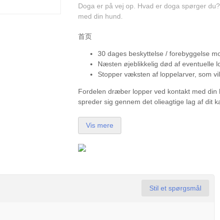
Doga er på vej op. Hvad er doga spørger du? 
med din hund.
首页
30 dages beskyttelse / forebyggelse m
Næsten øjeblikkelig død af eventuelle l
Stopper væksten af loppelarver, som vil
Fordelen dræber lopper ved kontakt med din hv
spreder sig gennem det olieagtige lag af dit
Vis mere
Stil et spørgsmål