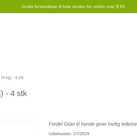
Gratis forsendelse til hele verden for ordrer over $ 50
lønningsprogram
Hjælp
Kontakt os
(4 kg) - 4 stk
 - 4 stk
Fordel Grøn til hunde giver hurtig lettelse
Udløbsdato: 07/2029