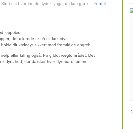
Stort set hvordan det lyder: yoga, du kan gøre
Fordel
od loppebid
opper, der allerede er på dit kæledyr
 holde dit kæledyr sikkert mod fremtidige angreb
alp eller killing også. Følg blot vægtområdet. Det
 kæledyrs hud, der dækker hver dyrebare tomme...
D