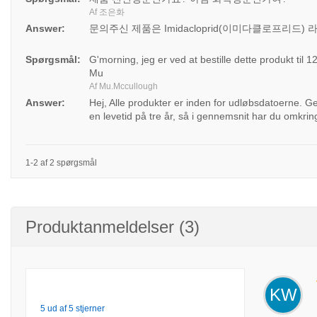
Af 조은화
Answer:
문의주신 제품은 Imidacloprid(이미다클로프리드
Spørgsmål:
G'morning, jeg er ved at bestille dette produkt til
Mu
Af Mu.Mccullough
Answer:
Hej, Alle produkter er inden for udløbsdatoerne. G
en levetid på tre år, så i gennemsnit har du omkrin
1-2 af 2 spørgsmål
Produktanmeldelser (3)
KW
5 ud af 5 stjerner