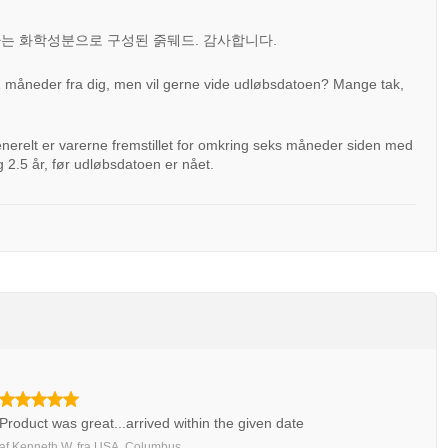
) 라는 화학성분으로 구성된 줅뒈드. 감사합니다.
 12 måneder fra dig, men vil gerne vide udløbsdatoen? Mange tak,
enerelt er varerne fremstillet for omkring seks måneder siden med
g 2.5 år, før udløbsdatoen er nået.
Product was great...arrived within the given date
af
Kenneth W.
fra
USA, Columbus