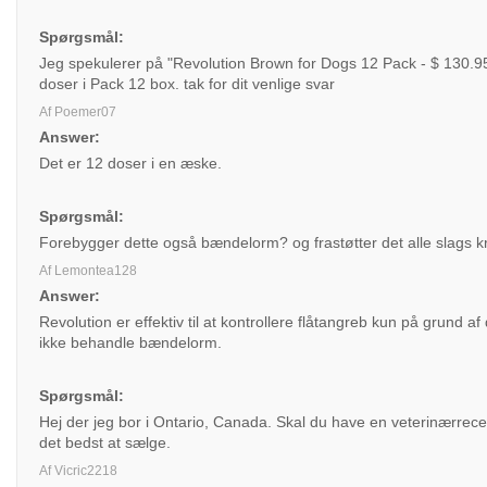
Spørgsmål:
Jeg spekulerer på "Revolution Brown for Dogs 12 Pack - $ 130.95" 
doser i Pack 12 box. tak for dit venlige svar
Af Poemer07
Answer:
Det er 12 doser i en æske.
Spørgsmål:
Forebygger dette også bændelorm? og frastøtter det alle slags k
Af Lemontea128
Answer:
Revolution er effektiv til at kontrollere flåtangreb kun på grund 
ikke behandle bændelorm.
Spørgsmål:
Hej der jeg bor i Ontario, Canada. Skal du have en veterinærrece
det bedst at sælge.
Af Vicric2218