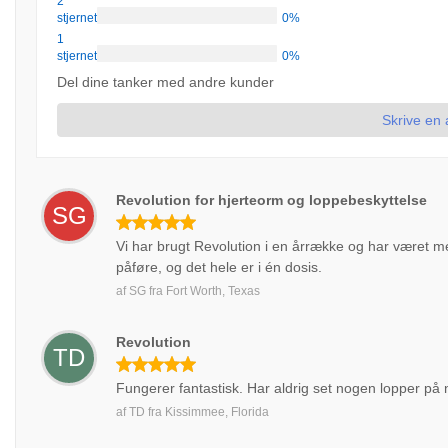
2
stjernet
0%
1
stjernet
0%
Del dine tanker med andre kunder
Skrive en
Revolution for hjerteorm og loppebeskyttelse
SG
Vi har brugt Revolution i en årrække og har været meg
påføre, og det hele er i én dosis.
af
SG
fra
Fort Worth, Texas
Revolution
TD
Fungerer fantastisk. Har aldrig set nogen lopper på
af
TD
fra
Kissimmee, Florida