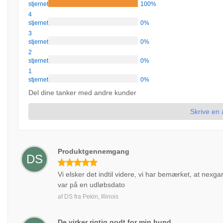
stjernet
100%
4
stjernet
0%
3
stjernet
0%
2
stjernet
0%
1
stjernet
0%
Del dine tanker med andre kunder
Skrive en
Produktgennemgang
DS
Vi elsker det indtil videre, vi har bemærket, at nexga
var på en udløbsdato
af
DS
fra
Pekin, Illinois
De virker rigtig godt for min hund