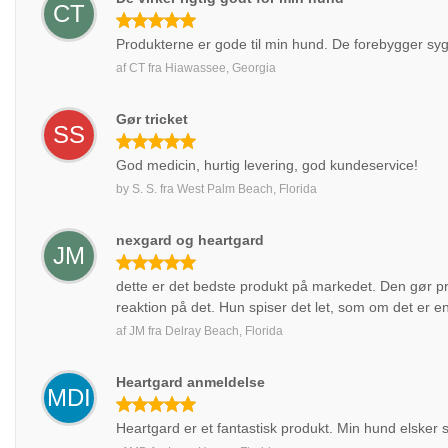
CT
Produkterne er gode til min hund. De forebygger s
af
CT
fra
Hiawassee, Georgia
Gør tricket
SS
God medicin, hurtig levering, god kundeservice!
by
S. S.
fra
West Palm Beach, Florida
nexgard og heartgard
JM
dette er det bedste produkt på markedet. Den gør pr
reaktion på det. Hun spiser det let, som om det er e
af
JM
fra
Delray Beach, Florida
Heartgard anmeldelse
MDI
Heartgard er et fantastisk produkt. Min hund elsker