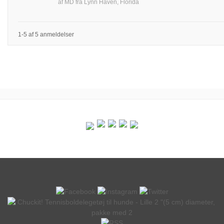
af
MD
fra
Lynn Haven, Florida
1-5 af 5 anmeldelser