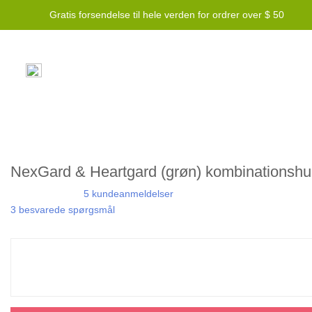
Gratis forsendelse til hele verden for ordrer over $ 50
NexGard & Heartgard (grøn) kombinationshun
5 kundeanmeldelser
3 besvarede spørgsmål