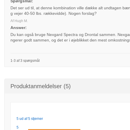
Spørgsmål:
Det ser ud til, at denne kombination ville dække alt undtagen bæ
g vejer 40-50 lbs. rækkevidde). Nogen forslag?
Af Hugh M.
Answer:
Du kan også bruge Nexgard Spectra og Drontal sammen. Nexgard
ngerer godt sammen, og det er i øjeblikket den mest omkostnings
1-3 af 3 spørgsmål
Produktanmeldelser (5)
5 ud af 5 stjerner
5