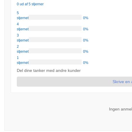
0 ud af 5 stjerner
5
stjernet
0%
4
stjernet
0%
3
stjernet
0%
2
stjernet
0%
1
stjernet
0%
Del dine tanker med andre kunder
Skrive en
Ingen anmel