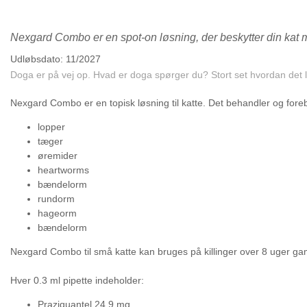
Nexgard Combo er en spot-on løsning, der beskytter din kat 
Udløbsdato: 11/2027
Doga er på vej op. Hvad er doga spørger du? Stort set hvordan det 
Nexgard Combo er en topisk løsning til katte. Det behandler og fore
lopper
tæger
øremider
heartworms
bændelorm
rundorm
hageorm
bændelorm
Nexgard Combo til små katte kan bruges på killinger over 8 uger gamle
Hver 0.3 ml pipette indeholder:
Praziquantel 24.9 mg