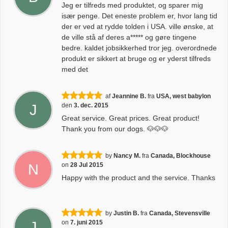
Jeg er tilfreds med produktet, og sparer mig
især penge. Det eneste problem er, hvor lang tid
der er ved at rydde tolden i USA. ville ønske, at
de ville stå af deres a***** og gøre tingene
bedre. kaldet jobsikkerhed tror jeg. overordnede
produkt er sikkert at bruge og er yderst tilfreds
med det
af
Jeannine B.
fra
USA, west babylon
J
den
3. dec. 2015
Great service. Great prices. Great product!
Thank you from our dogs. 🐶🐶🐶
by
Nancy M.
fra
Canada, Blockhouse
N
on
28 Jul 2015
Happy with the product and the service. Thanks
by
Justin B.
fra
Canada, Stevensville
J
on
7. juni 2015