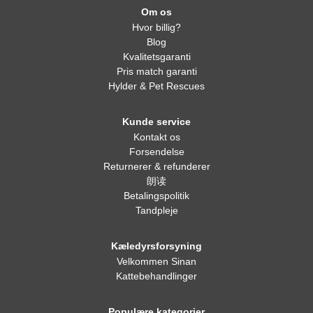
Om os
Hvor billig?
Blog
Kvalitetsgaranti
Pris match garanti
Hylder & Pet Rescues
Kunde service
Kontakt os
Forsendelse
Returnerer & refunderer
朗读
Betalingspolitik
Tandpleje
Kæledyrsforsyning
Velkommen Sinan
Kattebehandlinger
Populære kategorier