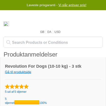
Laveste prisgaranti -
Vi slår enhver pris!
GB
DA
USD
Produktanmeldelser
Revolution For Dogs (10-10 kg) - 3 stk
Gå til produktside
5 ud af 5 stjerner
5
stjernet
100%