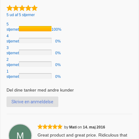
5 ud af 5 stjerner
5
stjernet
100%
4
stjernet
0%
3
stjernet
0%
2
stjernet
0%
1
stjernet
0%
Del dine tanker med andre kunder
Skrive en anmeldelse
by
Mati
on
14. maj 2016
M
Great product and great price. Ridiculous that