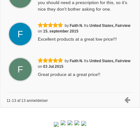
you should need a prescription for this, so it's
nice they don't bother asking for one.
by
Faith N.
fra
United States, Fairview
F
on
15. september 2015
Excellent products at a great low price!!!
by
Faith N.
fra
United States, Fairview
F
on
03 Jul 2015
Great produce at a great price!!
11-13 af 13 anmeldelser