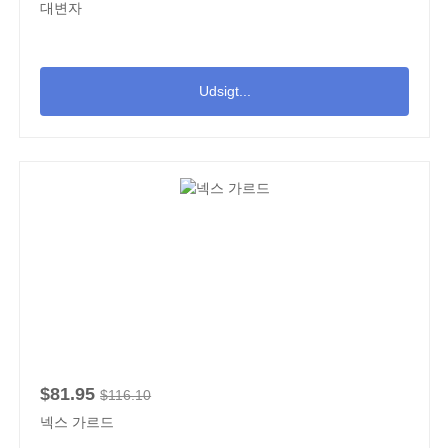
대변자
Udsigt...
$81.95
$116.10
넥스 가르드