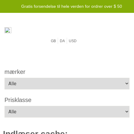
Gratis forsendelse til hele verden for ordrer over $ 50
GB
DA
USD
mærker
Prisklasse