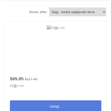
Sorter efter
$85.95
$117.40
다음> >>
Udsigt...