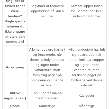
ting, der er
fælles for at
Begynder at reducere
Dræber lopper inden
være
loppefodring på kun 5
for 12 timer og tikker
besties?
minutter
inden for 48 timer
Nogle gange
behøver du
ikke engang
at være den
samme art!
Alle hundeejere har følt
Alle hundeejere har følt
sig frustrerede, når
sig frustrerede, når
deres kæledyr stopper
deres kæledyr stopper
og lugter under
og lugter under
Ansøgning
vandreture, men
vandreture, men
forskning peger på
forskning peger på
fordelene ved denne
fordelene ved denne
aktivitet.
aktivitet.
Aktive
Tan / EspressoRear
Kat legetøj
ingredienser)
Seat Standard
Dosis
Månedlige
Månedlige