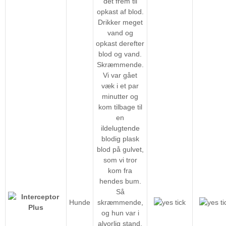
det frem til
opkast af blod.
Drikker meget
vand og
opkast derefter
blod og vand.
Skræmmende.
Vi var gået
væk i et par
minutter og
kom tilbage til
en
ildelugtende
blodig plask
blod på gulvet,
som vi tror
kom fra
hendes bum.
Så
Hunde
skræmmende,
og hun var i
alvorlig stand.